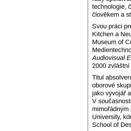
technologie, 
člověkem a st
Svou práci p
Kitchen a Neu
Museum of Con
Medientechno
Audiovisual E
2000 zvláštní
Titul absolven
oborové skupi
jako vývojář 
V současnosti
mimořádným p
University, k
School of Des