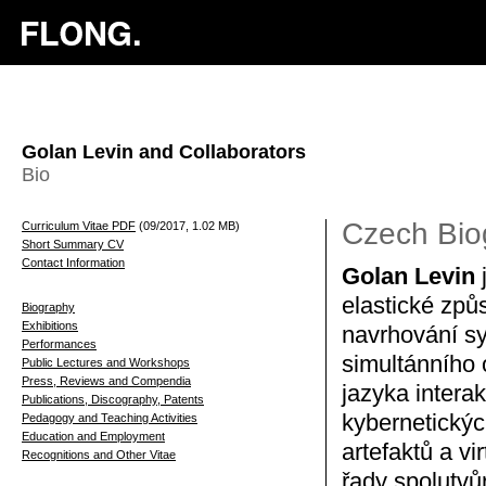
Golan Levin and Collaborators
Bio
Czech Bio
Curriculum Vitae PDF
(09/2017, 1.02 MB)
Short Summary CV
Contact Information
Golan Levin
j
elastické způ
Biography
Exhibitions
navrhování sy
Performances
simultánního 
Public Lectures and Workshops
Press, Reviews and Compendia
jazyka intera
Publications, Discography, Patents
kybernetickýc
Pedagogy and Teaching Activities
Education and Employment
artefaktů a v
Recognitions and Other Vitae
řady spolutvůr