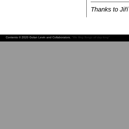
Thanks to Jiří
Contents © 2020 Golan Levin and Collaborators.
"We fling flongs all day long"